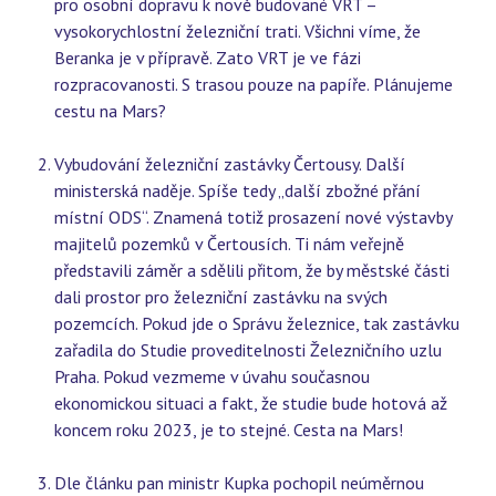
pro osobní dopravu k nově budované VRT –
vysokorychlostní železniční trati. Všichni víme, že
Beranka je v přípravě. Zato VRT je ve fázi
rozpracovanosti. S trasou pouze na papíře. Plánujeme
cestu na Mars?
Vybudování železniční zastávky Čertousy. Další
ministerská naděje. Spíše tedy „další zbožné přání
místní ODS“. Znamená totiž prosazení nové výstavby
majitelů pozemků v Čertousích. Ti nám veřejně
představili záměr a sdělili přitom, že by městské části
dali prostor pro železniční zastávku na svých
pozemcích. Pokud jde o Správu železnice, tak zastávku
zařadila do Studie proveditelnosti Železničního uzlu
Praha. Pokud vezmeme v úvahu současnou
ekonomickou situaci a fakt, že studie bude hotová až
koncem roku 2023, je to stejné. Cesta na Mars!
Dle článku pan ministr Kupka pochopil neúměrnou