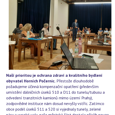
Naší prioritou je ochrana zdraví a kvalitního bydlení
obyvatel Horních Počernic.
Přestože dlouhodobě
požadujeme účinná kompenzační opatření (především
umístění dálničních úseků 510 a D11 do tunelu/tubusu a
odvedení tranzitních kamionů mimo území Prahy),
zodpovědné instituce nám dosud nevyšly vstříc. Zatímco
obce podél úseků 511 a 520 si vyjednaly tunely, zelené
pásy a vysoké valy, naše městská část dostala příslib pouze