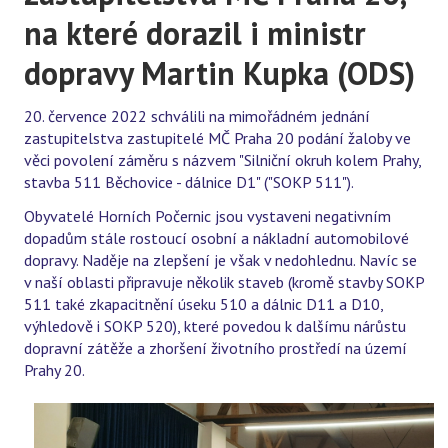
na které dorazil i ministr
dopravy Martin Kupka (ODS)
20. července 2022 schválili na mimořádném jednání
zastupitelstva zastupitelé MČ Praha 20 podání žaloby ve
věci povolení záměru s názvem "Silniční okruh kolem Prahy,
stavba 511 Běchovice - dálnice D1" ("SOKP 511").
Obyvatelé Horních Počernic jsou vystaveni negativním
dopadům stále rostoucí osobní a nákladní automobilové
dopravy. Naděje na zlepšení je však v nedohlednu. Navíc se
v naší oblasti připravuje několik staveb (kromě stavby SOKP
511 také zkapacitnění úseku 510 a dálnic D11 a D10,
výhledově i SOKP 520), které povedou k dalšímu nárůstu
dopravní zátěže a zhoršení životního prostředí na území
Prahy 20.