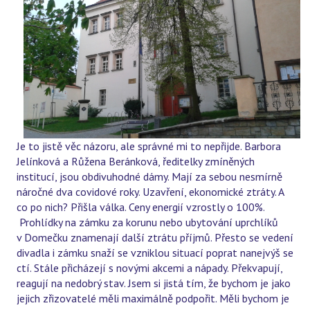
Je to jistě věc názoru, ale správné mi to nepřijde. Barbora
Jelínková a Růžena Beránková, ředitelky zmíněných
institucí, jsou obdivuhodné dámy. Mají za sebou nesmírně
náročné dva covidové roky. Uzavření, ekonomické ztráty. A
co po nich? Přišla válka. Ceny energií vzrostly o 100%.
Prohlídky na zámku za korunu nebo ubytování uprchlíků
v Domečku znamenají další ztrátu příjmů. Přesto se vedení
divadla i zámku snaží se vzniklou situací poprat nanejvýš se
ctí. Stále přicházejí s novými akcemi a nápady. Překvapují,
reagují na nedobrý stav. Jsem si jistá tím, že bychom je jako
jejich zřizovatelé měli maximálně podpořit. Měli bychom je