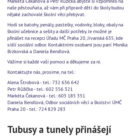
Markéta Čekanová a Petr Růžička abyste si vzpomněli na
naše pěstouňata, až vám při přípravě dětí do školy budou
nějaké zachovalé školní věci přebývat.
Hodí se batohy, penály, pastelky, vodovky, bloky, obaly na
školní učebnice a sešity a další potřeby. Je možné je
přinášet na recepci Úřadu MČ Praha 20, Jívanská 635, kde
sídlí sociální odbor. Kontaktními osobami jsou paní Monika
Brzkovská a Daniela Bendlová.
Vážíme si každé vaší pomoci a děkujeme za ni.
Kontaktujte nás, prosíme, na tel.:
Alena Štrobová - tel.: 732 636 642
Petr Růžička - tel.: 602 556 321
Markéta Čekanová - tel.: 603 185 351
Daniela Bendlová, Odbor sociálních věcí a školství ÚMČ
Praha 20 - tel.: 724 829 283
Tubusy a tunely přinášejí