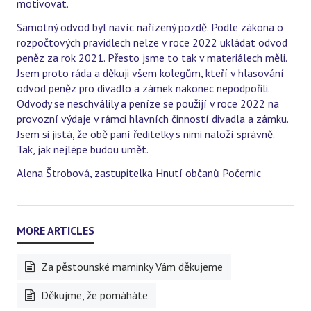
motivovat.
Samotný odvod byl navíc nařízený pozdě. Podle zákona o
rozpočtových pravidlech nelze v roce 2022 ukládat odvod
peněz za rok 2021. Přesto jsme to tak v materiálech měli.
Jsem proto ráda a děkuji všem kolegům, kteří v hlasování
odvod peněz pro divadlo a zámek nakonec nepodpořili.
Odvody se neschválily a peníze se použijí v roce 2022 na
provozní výdaje v rámci hlavních činností divadla a zámku.
Jsem si jistá, že obě paní ředitelky s nimi naloží správně.
Tak, jak nejlépe budou umět.
Alena Štrobová, zastupitelka Hnutí občanů Počernic
Za pěstounské maminky Vám děkujeme
Děkujme, že pomáháte