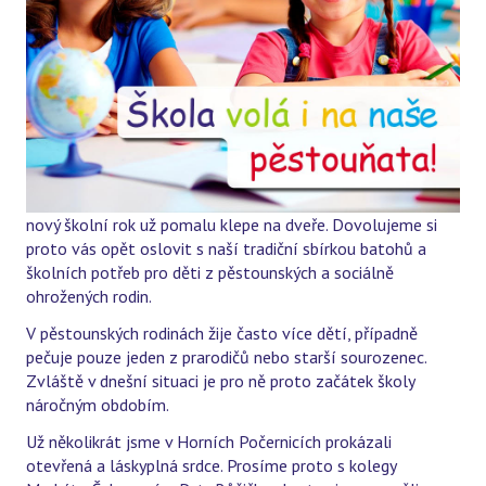
nový školní rok už pomalu klepe na dveře. Dovolujeme si
proto vás opět oslovit s naší tradiční sbírkou batohů a
školních potřeb pro děti z pěstounských a sociálně
ohrožených rodin.
V pěstounských rodinách žije často více dětí, případně
pečuje pouze jeden z prarodičů nebo starší sourozenec.
Zvláště v dnešní situaci je pro ně proto začátek školy
náročným obdobím.
Už několikrát jsme v Horních Počernicích prokázali
otevřená a láskyplná srdce. Prosíme proto s kolegy