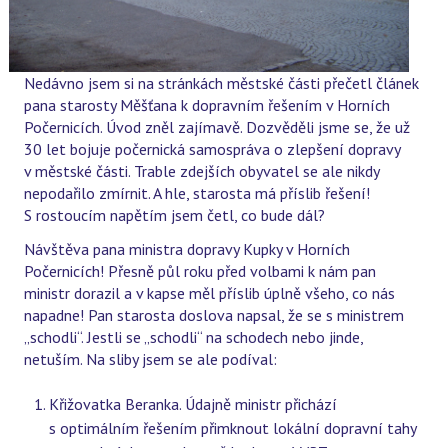
Nedávno jsem si na stránkách městské části přečetl článek
pana starosty Měšťana k dopravním řešením v Horních
Počernicích. Úvod zněl zajímavě. Dozvěděli jsme se, že už
30 let bojuje počernická samospráva o zlepšení dopravy
v městské části. Trable zdejších obyvatel se ale nikdy
nepodařilo zmírnit. A hle, starosta má příslib řešení!
S rostoucím napětím jsem četl, co bude dál?
Návštěva pana ministra dopravy Kupky v Horních
Počernicích! Přesně půl roku před volbami k nám pan
ministr dorazil a v kapse měl příslib úplně všeho, co nás
napadne! Pan starosta doslova napsal, že se s ministrem
„schodli“. Jestli se „schodli“ na schodech nebo jinde,
netuším. Na sliby jsem se ale podíval:
Křižovatka Beranka. Údajně ministr přichází
s optimálním řešením přimknout lokální dopravní tahy