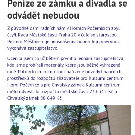
Peníze ze zámku a divadla se
odvádět nebudou
Z původně osmi radních nám v Horních Počernicích zbyli
čtyři. Rada Městské části Praha 20 v čele se starostou
Petrem Měšťanem je neusnášeníschopná. Její pravomoci
vykonává zastupitelstvo.
Ocenila jsem to už během prvního jednání zastupitelstva,
kde jsme probírali materiály, které jsou běžně vyhrazené
radě. Patřily k nim mimo jiné i nařízené odvody finančních
prostředků do rozpočtu zřizovatele pro Kulturní centrum
Horní Počernice a pro Chvalský zámek. Kulturní centrum
mělo odvést do rozpočtu městské části 233 315 Kč a
Chvalský zámek 88 649 Kč.