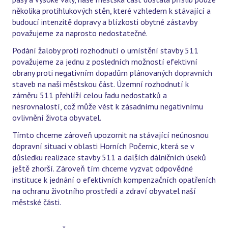
několika protihlukových stěn, které vzhledem k stávající a
budoucí intenzitě dopravy a blízkosti obytné zástavby
považujeme za naprosto nedostatečné.
Podání žaloby proti rozhodnutí o umístění stavby 511
považujeme za jednu z posledních možností efektivní
obrany proti negativním dopadům plánovaných dopravních
staveb na naši městskou část. Územní rozhodnutí k
záměru 511 přehlíží celou řadu nedostatků a
nesrovnalostí, což může vést k zásadnímu negativnímu
ovlivnění života obyvatel.
Tímto chceme zároveň upozornit na stávající neúnosnou
dopravní situaci v oblasti Horních Počernic, která se v
důsledku realizace stavby 511 a dalších dálničních úseků
ještě zhorší. Zároveň tím chceme vyzvat odpovědné
instituce k jednání o efektivních kompenzačních opatřeních
na ochranu životního prostředí a zdraví obyvatel naší
městské části.