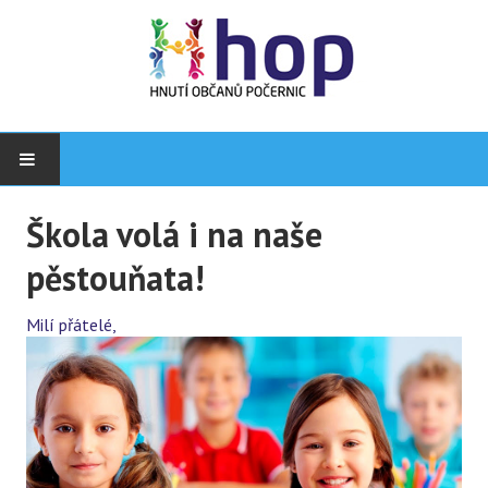
HOME
Škola volá i na naše
pěstouňata!
AKTUALITY
NAŠI KANDIDÁTI
Milí přátelé,
PROGRAM
HOPČASNÍK
KONTAKTY