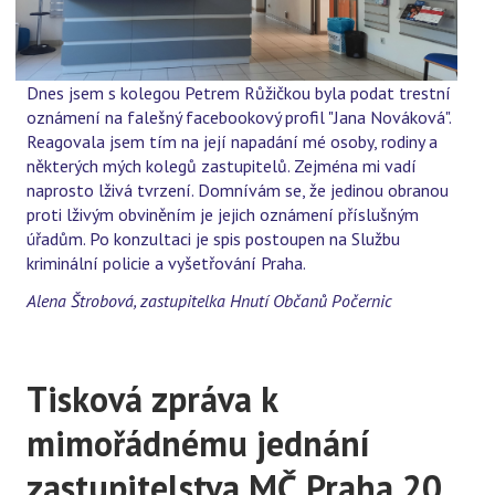
Dnes jsem s kolegou Petrem Růžičkou byla podat trestní
oznámení na falešný facebookový profil "Jana Nováková".
Reagovala jsem tím na její napadání mé osoby, rodiny a
některých mých kolegů zastupitelů. Zejména mi vadí
naprosto lživá tvrzení. Domnívám se, že jedinou obranou
proti lživým obviněním je jejich oznámení příslušným
úřadům. Po konzultaci je spis postoupen na Službu
kriminální policie a vyšetřování Praha.
Alena Štrobová, zastupitelka Hnutí Občanů Počernic
Tisková zpráva k
mimořádnému jednání
zastupitelstva MČ Praha 20,