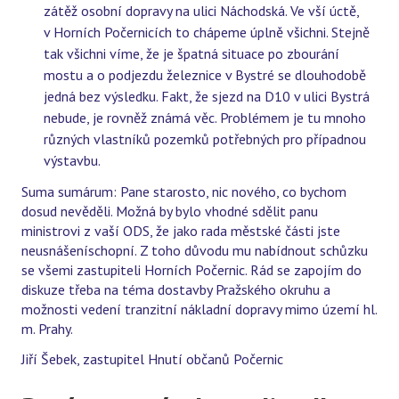
zátěž osobní dopravy na ulici Náchodská. Ve vší úctě,
v Horních Počernicích to chápeme úplně všichni. Stejně
tak všichni víme, že je špatná situace po zbourání
mostu a o podjezdu železnice v Bystré se dlouhodobě
jedná bez výsledku. Fakt, že sjezd na D10 v ulici Bystrá
nebude, je rovněž známá věc. Problémem je tu mnoho
různých vlastníků pozemků potřebných pro případnou
výstavbu.
Suma sumárum: Pane starosto, nic nového, co bychom
dosud nevěděli. Možná by bylo vhodné sdělit panu
ministrovi z vaší ODS, že jako rada městské části jste
neusnášeníschopní. Z toho důvodu mu nabídnout schůzku
se všemi zastupiteli Horních Počernic. Rád se zapojím do
diskuze třeba na téma dostavby Pražského okruhu a
možnosti vedení tranzitní nákladní dopravy mimo území hl.
m. Prahy.
Jiří Šebek, zastupitel Hnutí občanů Počernic